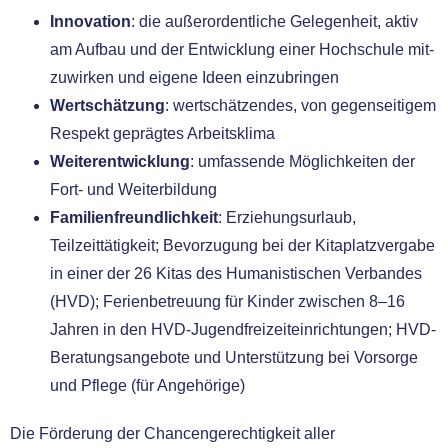
Innovation
: die außer­or­dent­li­che Gelegenheit, aktiv
am Aufbau und der Entwicklung einer Hochschule mit­
zu­wir­ken und eige­ne Ideen ein­zu­brin­gen
Wertschätzung
: wert­schät­zen­des, von gegen­sei­ti­gem
Respekt gepräg­tes Arbeitsklima
Weiterentwicklung
: umfas­sen­de Möglichkeiten der
Fort- und Weiterbildung
Familienfreundlichkeit
: Erziehungsurlaub,
Teilzeittätigkeit; Bevorzugung bei der Kitaplatzvergabe
in einer der 26 Kitas des Humanistischen Verbandes
(HVD); Ferienbetreuung für Kinder zwi­schen 8–16
Jahren in den HVD-Jugendfreizeiteinrichtungen; HVD-
Beratungsangebote und Unterstützung bei Vorsorge
und Pflege (für Angehörige)
Die Förderung der Chancengerechtigkeit aller