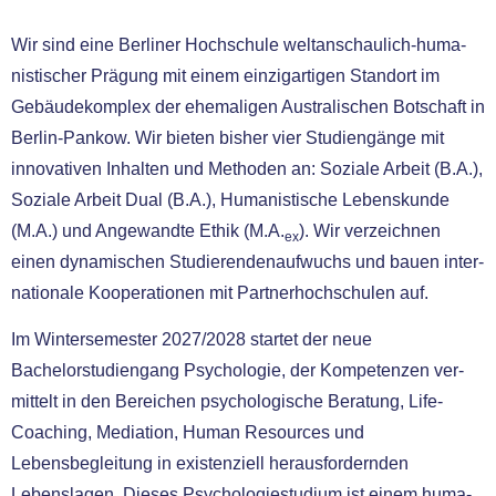
Wir sind eine Berliner Hochschule welt­an­schau­lich-huma­
nis­ti­scher Prägung mit einem ein­zig­ar­ti­gen Standort im
Gebäudekomplex der ehe­ma­li­gen Australischen Botschaft in
Berlin-Pankow. Wir bie­ten bis­her vier Studiengänge mit
inno­va­ti­ven Inhalten und Methoden an: Soziale Arbeit (B.A.),
Soziale Arbeit Dual (B.A.), Humanistische Lebenskunde
(M.A.) und Angewandte Ethik (M.A.
). Wir ver­zeich­nen
ex
einen dyna­mi­schen Studierendenaufwuchs und bau­en inter­
na­tio­na­le Kooperationen mit Partnerhochschulen auf.
Im Wintersemester 2027/2028 star­tet der neue
Bachelorstudiengang Psychologie, der Kompetenzen ver­
mit­telt in den Bereichen psy­cho­lo­gi­sche Beratung, Life-
Coaching, Mediation, Human Resources und
Lebensbegleitung in exis­ten­zi­ell her­aus­for­dern­den
Lebenslagen. Dieses Psychologiestudium ist einem huma­