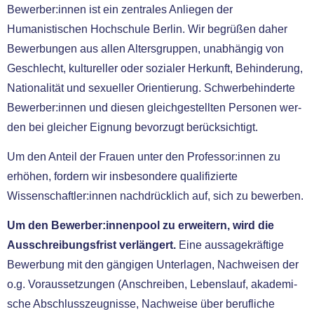
Bewerber:innen ist ein zen­tra­les Anliegen der
Humanistischen Hochschule Berlin. Wir begrü­ßen daher
Bewerbungen aus allen Altersgruppen, unab­hän­gig von
Geschlecht, kul­tu­rel­ler oder sozia­ler Herkunft, Behinderung,
Nationalität und sexu­el­ler Orientierung. Schwerbehinderte
Bewerber:innen und die­sen gleich­ge­stell­ten Personen wer­
den bei glei­cher Eignung bevor­zugt berück­sich­tigt.
Um den Anteil der Frauen unter den Professor:innen zu
erhö­hen, for­dern wir ins­be­son­de­re qua­li­fi­zier­te
Wissenschaftler:innen nach­drück­lich auf, sich zu bewer­ben.
Um den Bewerber:innenpool zu erwei­tern, wird die
Ausschreibungsfrist ver­län­gert.
Eine aus­sa­ge­kräf­ti­ge
Bewerbung mit den gän­gi­gen Unterlagen, Nachweisen der
o.g. Voraussetzungen (Anschreiben, Lebenslauf, aka­de­mi­
sche Abschlusszeugnisse, Nachweise über beruf­li­che