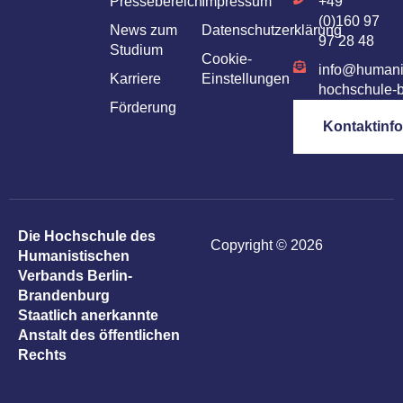
Pressebereich
Impressum
+49
(0)160 97
News zum
Datenschutzerklärung
97 28 48
Studium
Cookie-
info@humani
Karriere
Einstellungen
hochschule-b
Förderung
Kontaktinf
Die Hochschule des
Copyright © 2026
Humanistischen
Verbands Berlin-
Brandenburg
Staatlich anerkannte
Anstalt des öffentlichen
Rechts