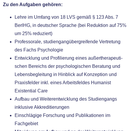
Zu den Aufgaben gehö­ren:
Lehre im Umfang von 18 LVS gemäß § 123 Abs. 7
BerlHG, in deut­scher Sprache (bei Reduktion auf 75%
um 25% redu­ziert)
Professorale, stu­di­en­gang­über­grei­fen­de Vertretung
des Fachs Psychologie
Entwicklung und Profilierung eines außer­the­ra­peu­ti­
schen Bereichs der psy­cho­lo­gi­schen Beratung und
Lebensbegleitung in Hinblick auf Konzeption und
Praxisfelder inkl. eines Arbeitsfeldes Humanist
Existential Care
Aufbau und Weiterentwicklung des Studiengangs
inklu­si­ve Akkreditierungen
Einschlägige Forschung und Publikationen im
Fachgebiet