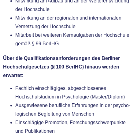
Mitwirkung am Aufbau und an der Weiterentwicklung
der Hochschule
Mitwirkung an der regio­na­len und inter­na­tio­na­len
Vernetzung der Hochschule
Mitarbeit bei wei­te­ren Kernaufgaben der Hochschule
gemäß § 99 BerlHG
Über die Qualifikationsanforderungen des Berliner
Hochschulgesetzes (§ 100 BerlHG) hin­aus wer­den
erwar­tet:
Fachlich ein­schlä­gi­ges, abge­schlos­se­nes
Hochschulstudium in Psychologie (Master/Diplom)
Ausgewiesene beruf­li­che Erfahrungen in der psy­cho­
lo­gi­schen Begleitung von Menschen
Einschlägige Promotion, Forschungsschwerpunkte
und Publikationen