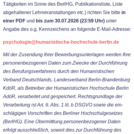
Tätigkeiten im Sinne des BerlHG, Publikationsliste, Liste
abge­hal­te­ner Lehrveranstaltungen etc.) rich­ten Sie bit­te
in
einer PDF
und
bis zum 30.07.2026 (23:59 Uhr)
unter
Angabe des o.g. Kennzeichens an fol­gen­de E‑Mail-Adresse:
psychologie@humanistische-hochschule-berlin.de
Mit der Zusendung Ihrer Bewerbungsunterlagen wer­den Ihre
per­so­nen­be­zo­ge­nen Daten zum Zwecke der Durchführung
des Berufungsverfahrens durch den Humanistischen
Verband Deutschlands, Landesverband Berlin-Brandenburg
KdöR, als Betreiber der Humanistischen Hochschule Berlin
AdöR, ver­ar­bei­tet und gespei­chert. Rechtsgrundlage der
Verarbeitung ist Art. 6. Abs. 1 lit. b DSGVO sowie die ein­
schlä­gi­gen Vorschriften des Berliner Hochschulgesetzes
(BerlHG). Eine Übermittlung per­so­nen­be­zo­ge­ner Daten
erfolgt aus­schließ­lich, soweit dies zur Durchführung des