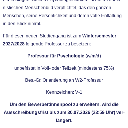
nis­ti­schen Menschenbild ver­pflich­tet, das den gan­zen
Menschen, sei­ne Persönlichkeit und deren vol­le Entfaltung
in den Blick nimmt.
Für die­sen neu­en Studiengang ist zum
Wintersemester
2027/2028
fol­gen­de Professur zu beset­zen:
Professur für Psychologie (w/m/d)
unbe­fris­tet in Voll- oder Teilzeit (min­des­tens 75%)
Bes.-Gr. Orientierung an W2-Professur
Kennzeichen: V‑1
Um den Bewerber:innenpool zu erwei­tern, wird die
Ausschreibungsfrist bis zum 30.07.2026 (23:59 Uhr) ver­
län­gert.