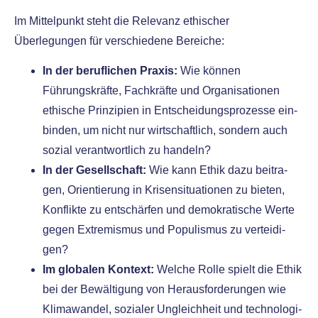
Im Mittelpunkt steht die Relevanz ethi­scher
Überlegungen für ver­schie­de­ne Bereiche:
In der beruf­li­chen Praxis:
Wie kön­nen
Führungskräfte, Fachkräfte und Organisationen
ethi­sche Prinzipien in Entscheidungsprozesse ein­
bin­den, um nicht nur wirt­schaft­lich, son­dern auch
sozi­al ver­ant­wort­lich zu han­deln?
In der Gesellschaft:
Wie kann Ethik dazu bei­tra­
gen, Orientierung in Krisensituationen zu bie­ten,
Konflikte zu ent­schär­fen und demo­kra­ti­sche Werte
gegen Extremismus und Populismus zu ver­tei­di­
gen?
Im glo­ba­len Kontext:
Welche Rolle spielt die Ethik
bei der Bewältigung von Herausforderungen wie
Klimawandel, sozia­ler Ungleichheit und tech­no­lo­gi­