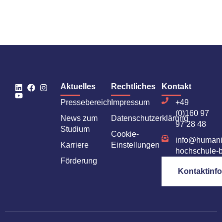
Aktuelles
Rechtliches
Kontakt
Pressebereich
Impressum
+49
(0)160 97
News zum
Datenschutzerklärung
97 28 48
Studium
Cookie-
info@humani
Karriere
Einstellungen
hochschule-b
Förderung
Kontaktinf