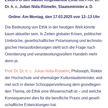
Dr. h. c. Julian Nida-Rümelin, Staatsminister a. D.
Online: Am Montag, den 17.03.2025 von 12–13 Uhr
Die Bedeutung von Ethik in der heu­ti­gen Welt könn­te
kaum aktu­el­ler sein. In Zeiten glo­ba­ler Krisen, poli­ti­scher
Umbrüche, gesell­schaft­li­cher Polarisierung und tech­no­lo­
gi­scher Herausforderungen stellt sich die Frage nach
Orientierung und ver­ant­wor­tungs­vol­lem Handeln mehr
denn je.
Prof. Dr. Dr. h. c. Julian Nida-Rümelin
, Philosoph, Rektor
der Hochschule und ehe­ma­li­ger Kulturstaatsminister, wid­
met sich in die­ser Schnuppervorlesung dem grund­le­gen­
den Thema, ob Ethik eine Wissenschaft ist – und wel­che
Konsequenzen dies für die beruf­li­che Praxis und gesell­
schaft­li­che Entwicklungen hat.