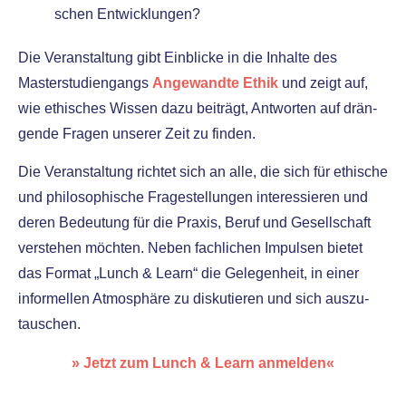
schen Entwicklungen?
Die Veranstaltung gibt Einblicke in die Inhalte des
Masterstudiengangs
Angewandte Ethik
und zeigt auf,
wie ethi­sches Wissen dazu bei­trägt, Antworten auf drän­
gen­de Fragen unse­rer Zeit zu fin­den.
Die Veranstaltung rich­tet sich an alle, die sich für ethi­sche
und phi­lo­so­phi­sche Fragestellungen inter­es­sie­ren und
deren Bedeutung für die Praxis, Beruf und Gesellschaft
ver­ste­hen möch­ten. Neben fach­li­chen Impulsen bie­tet
das Format „Lunch & Learn“ die Gelegenheit, in einer
infor­mel­len Atmosphäre zu dis­ku­tie­ren und sich aus­zu­
tau­schen.
» Jetzt zum Lunch & Learn anmel­den«